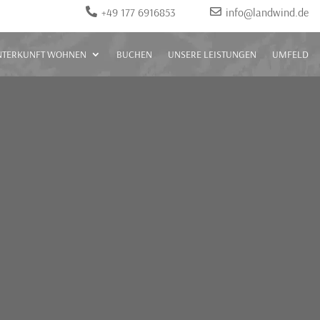
‭+49 177 6916853‬
info@landwind.de


NTERKUNFT WOHNEN
BUCHEN
UNSERE LEISTUNGEN
UMFELD